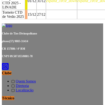
01/12
31/12
expand_circle_down
expand_circle_do
CTD 2025 -
LINADE
Torneio CTD
15/12
27/12
de Verão 2025
stop
stop
Clube de Tiro Divinopolitano
phone
(37) 9883-31414
CR 157886 / 4ª RM
CNPJ 09.507.053/0001-78
Clube
▢
Quem Somos
▢
Diretoria
▢
Localização
Técnico