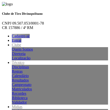
Clube de Tiro Divinopolitano
CNPJ 09.507.053/0001-78
CR 157886 / 4ª RM
Cadastre-se
Entrar
Clube
Quem Somos
Diretoria
Localização
Técnico
Disciplinas
Regras
Calendário
Resultados
Campeonato
Matriculados
Recordes
Biblioteca
Validador
Mídias