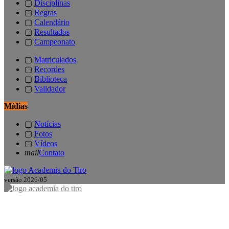
▢
Disciplinas
▢
Regras
▢
Calendário
▢
Resultados
▢
Campeonato
▢
Matriculados
▢
Recordes
▢
Biblioteca
▢
Validador
Mídias
▢
Notícias
▢
Fotos
▢
Vídeos
mail
Contato
versão 2026/05