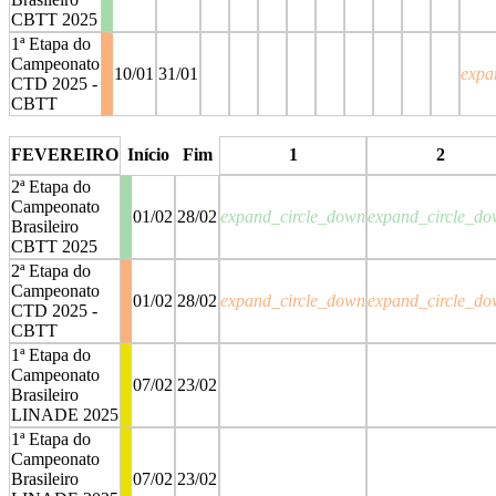
CBTT 2025
1ª Etapa do
Campeonato
10/01
31/01
expa
CTD 2025 -
CBTT
stop
stop
stop
stop
stop
stop
stop
stop
stop
FEVEREIRO
Início
Fim
1
2
2ª Etapa do
Campeonato
01/02
28/02
expand_circle_down
expand_circle_d
Brasileiro
CBTT 2025
2ª Etapa do
Campeonato
01/02
28/02
expand_circle_down
expand_circle_d
CTD 2025 -
CBTT
1ª Etapa do
Campeonato
07/02
23/02
Brasileiro
LINADE 2025
1ª Etapa do
Campeonato
Brasileiro
07/02
23/02