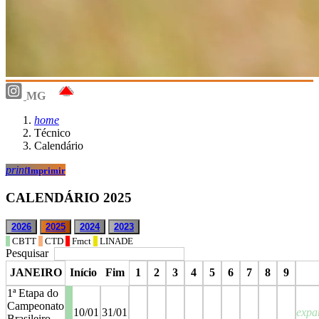
MG
home
Técnico
Calendário
print
Imprimir
CALENDÁRIO 2025
2026
2025
2024
2023
CBTT
CTD
Fmct
LINADE
Pesquisar
JANEIRO
Início
Fim
1
2
3
4
5
6
7
8
9
1ª Etapa do
Campeonato
10/01
31/01
expa
Brasileiro