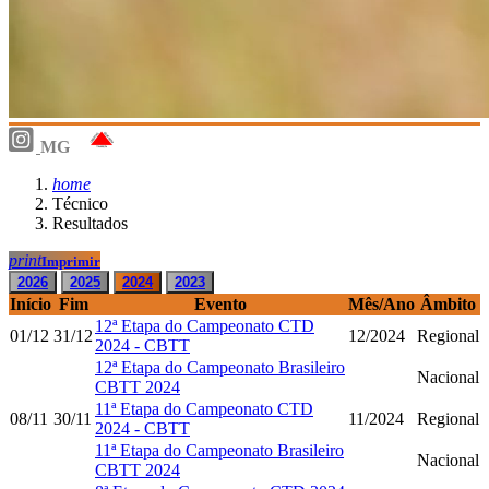
MG
home
Técnico
Resultados
print
Imprimir
2026
2025
2024
2023
Início
Fim
Evento
Mês/Ano
Âmbito
12ª Etapa do Campeonato CTD
01/12
31/12
12/2024
Regional
2024 - CBTT
12ª Etapa do Campeonato Brasileiro
Nacional
CBTT 2024
11ª Etapa do Campeonato CTD
08/11
30/11
11/2024
Regional
2024 - CBTT
11ª Etapa do Campeonato Brasileiro
Nacional
CBTT 2024