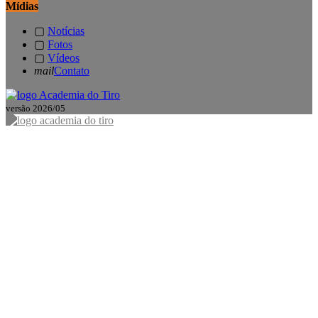
Mídias
▢
Notícias
▢
Fotos
▢
Vídeos
mail
Contato
versão 2026/05