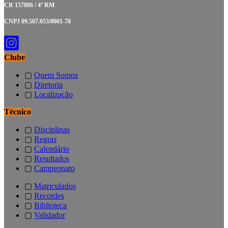
CR 157886 / 4ª RM
CNPJ 09.507.053/0001-78
Clube
▢
Quem Somos
▢
Diretoria
▢
Localização
Técnico
▢
Disciplinas
▢
Regras
▢
Calendário
▢
Resultados
▢
Campeonato
▢
Matriculados
▢
Recordes
▢
Biblioteca
▢
Validador