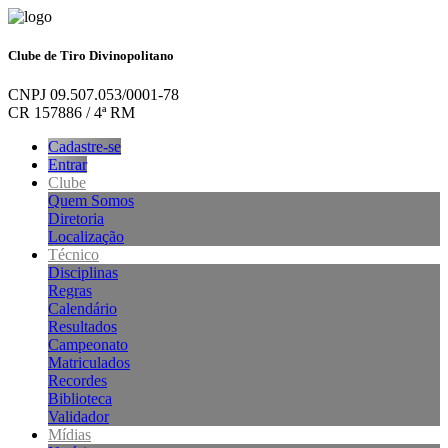
Clube de Tiro Divinopolitano
CNPJ 09.507.053/0001-78
CR 157886 / 4ª RM
Cadastre-se
Entrar
Clube
Quem Somos
Diretoria
Localização
Técnico
Disciplinas
Regras
Calendário
Resultados
Campeonato
Matriculados
Recordes
Biblioteca
Validador
Mídias