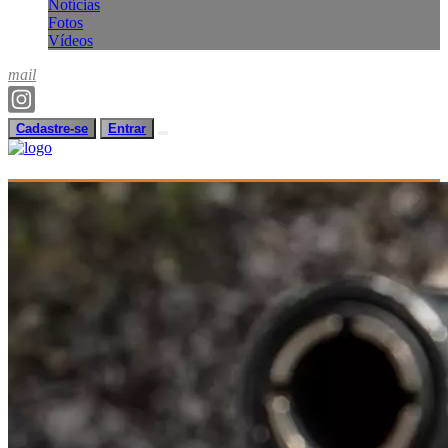
Notícias
Fotos
Vídeos
mail
Cadastre-se
Entrar