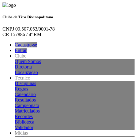
Clube de Tiro Divinopolitano
CNPJ 09.507.053/0001-78
CR 157886 / 4ª RM
Cadastre-se
Entrar
Clube
Quem Somos
Diretoria
Localização
Técnico
Disciplinas
Regras
Calendário
Resultados
Campeonato
Matriculados
Recordes
Biblioteca
Validador
Mídias