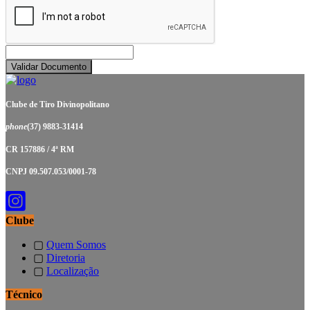
Clube de Tiro Divinopolitano
phone
(37) 9883-31414
CR 157886 / 4ª RM
CNPJ 09.507.053/0001-78
Clube
▢
Quem Somos
▢
Diretoria
▢
Localização
Técnico